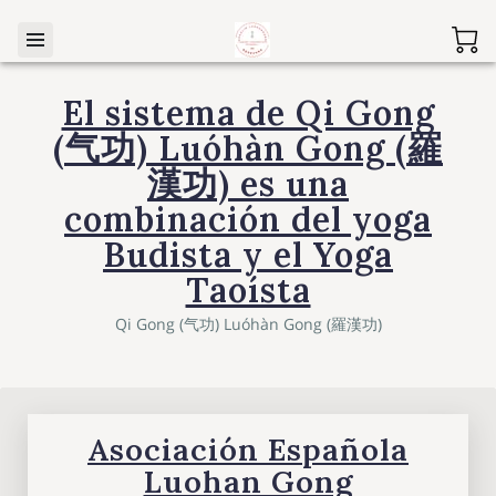
El sistema de Qi Gong
(气功) Luóhàn Gong (羅
漢功) es una
combinación del yoga
Budista y el Yoga
Taoísta
Qi Gong (气功) Luóhàn Gong (羅漢功)
Asociación Española
Luohan Gong