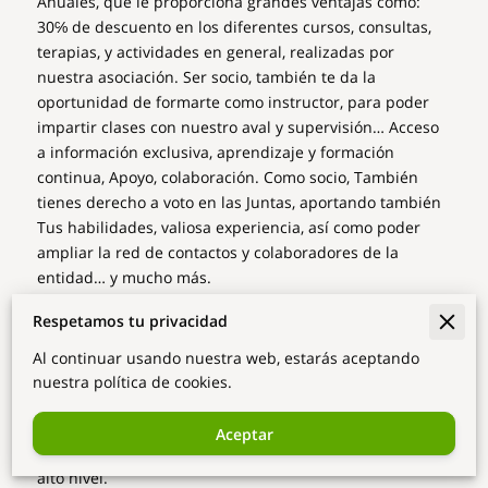
Anuales, que le proporciona grandes ventajas como:
30℅ de descuento en los diferentes cursos, consultas,
terapias, y actividades en general, realizadas por
nuestra asociación. Ser socio, también te da la
oportunidad de formarte como instructor, para poder
impartir clases con nuestro aval y supervisión… Acceso
a información exclusiva, aprendizaje y formación
continua, Apoyo, colaboración. Como socio, También
tienes derecho a voto en las Juntas, aportando también
Tus habilidades, valiosa experiencia, así como poder
ampliar la red de contactos y colaboradores de la
entidad… y mucho más.
- Acceso a conocimientos del más alto nivel de Choy Lee
Respetamos tu privacidad
Fut y Chi-Kung.
- Reconocimiento de su situación como Instructor o
Al continuar usando nuestra web, estarás aceptando
alumno por el Maestro y la Asociación de Luohangong y
nuestra política de cookies.
Choy Lee Fut, con grand prestigio en España y Europa
<carnets, diplomas, etc>.
Aceptar
- Acceso a cursos, charlas, congresos, etc; nacionales de
alto nivel.